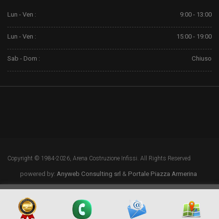
Lun - Ven :
9:00 - 13:00
Lun - Ven :
15:00 - 19:00
Sab - Dom :
Chiuso
Copyright © 1984-2026, Arena Costruzione Infissi. All Rights Reserved
powered by:
Anyweb Consulting srl
&
Portale Piazza Armerina
[
© Copyright
|
Privacy & Cookie Policy
|
Tag
|
Sito Web Ufficiale certificato
|
Credits
]
Web
Marketing
powered by
Piazza Armerina
|
Italia Search
|
Network Portali