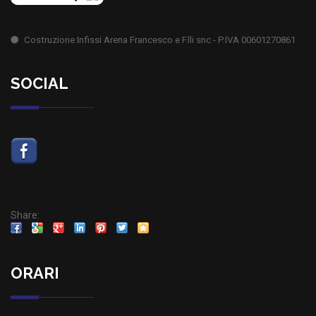
Costruzione Infissi Arena Francesco e F.lli snc - P.IVA 00601270861
SOCIAL
Share:
ORARI