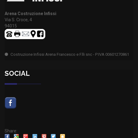
Arena Costruzione Infissi
Via S. Croce, 4
94015
Costruzione Infissi Arena Francesco e F.lli snc - P.IVA 00601270861
SOCIAL
Share: