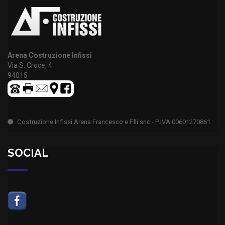
Arena Costruzione Infissi
Via S. Croce, 4
94015
Costruzione Infissi Arena Francesco e F.lli snc - P.IVA 00601270861
SOCIAL