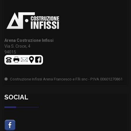
Arena Costruzione Infissi
Via S. Croce, 4
94015
Costruzione Infissi Arena Francesco e F.lli snc - P.IVA 00601270861
SOCIAL