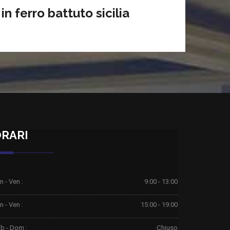
in ferro battuto sicilia
RARI
n - Ven :
9:00 - 13:00
n - Ven :
15:00 - 19:00
b - Dom :
Chiuso