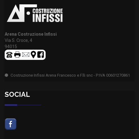
Arena Costruzione Infissi
Via S. Croce, 4
94015
Costruzione Infissi Arena Francesco e F.lli snc - P.IVA 00601270861
SOCIAL