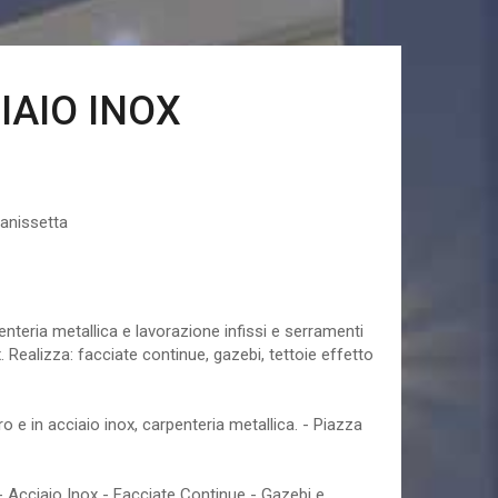
IAIO INOX
tanissetta
nox caltanissetta
teria metallica e lavorazione infissi e serramenti
x. Realizza: facciate continue, gazebi, tettoie effetto
rro e in acciaio inox, carpenteria metallica. - Piazza
o - Acciaio Inox - Facciate Continue - Gazebi e