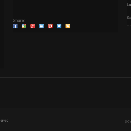
Lu
Sa
Share:
served
pow