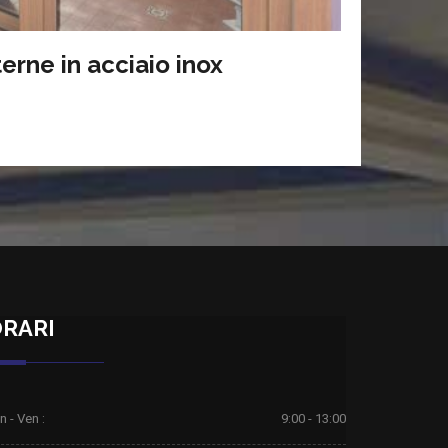
terne in acciaio inox
RARI
n - Ven :
9:00 - 13:00