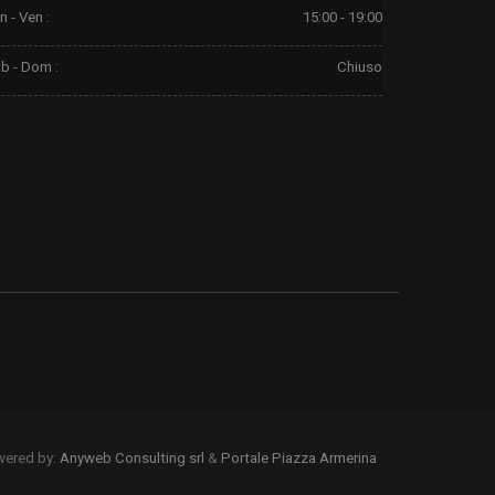
n - Ven :
15:00 - 19:00
b - Dom :
Chiuso
ered by:
Anyweb Consulting srl
&
Portale Piazza Armerina