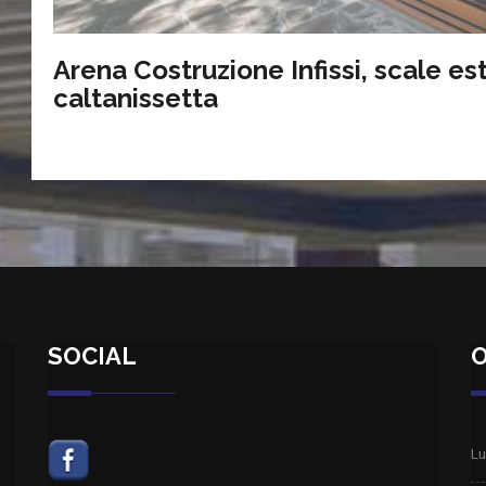
Arena Costruzione Infissi, scale es
caltanissetta
SOCIAL
O
Lu