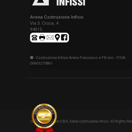
Arena Costruzione Infissi
Via S. Croce, 4
94015
Costruzione Infissi Arena Francesco e F.lli snc - P.IVA
00601270861
Copyright © 1984-2026, Arena Costruzione Infissi. All Rights Re