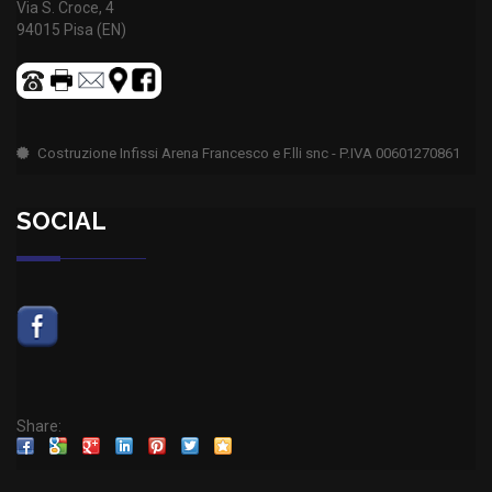
Via S. Croce, 4
94015 Pisa (EN)
Costruzione Infissi Arena Francesco e F.lli snc - P.IVA 00601270861
SOCIAL
Share: