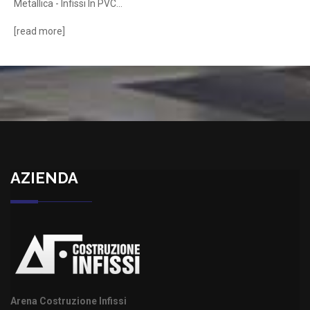
Metallica - Infissi In PVC...
[
read more
]
AZIENDA
Arena Costruzione Infissi