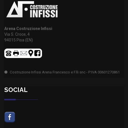
Arena Costruzione Infissi
Via S. Croce, 4
94015 Pisa (EN)
Costruzione Infissi Arena Francesco e F.lli snc - P.IVA 00601270861
SOCIAL