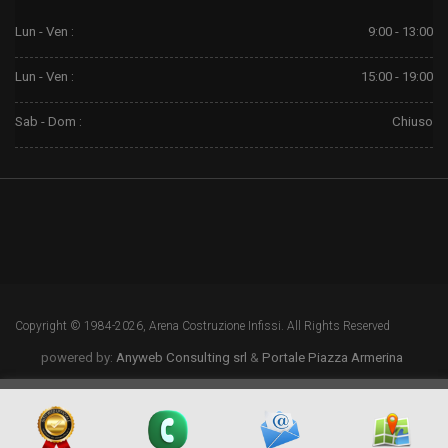
Lun - Ven :
9:00 - 13:00
Lun - Ven :
15:00 - 19:00
Sab - Dom :
Chiuso
Copyright © 1984-2026, Arena Costruzione Infissi. All Rights Reserved
powered by:
Anyweb Consulting srl
&
Portale Piazza Armerina
[
© Copyright
|
Privacy & Cookie Policy
|
Tag
|
Sito Web Ufficiale certificato
|
Credits
]
Web
Marketing
powered by
Piazza Armerina
|
Italia Search
|
Network Portali