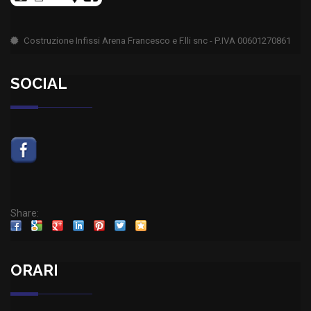
Costruzione Infissi Arena Francesco e F.lli snc - P.IVA 00601270861
SOCIAL
Share:
ORARI