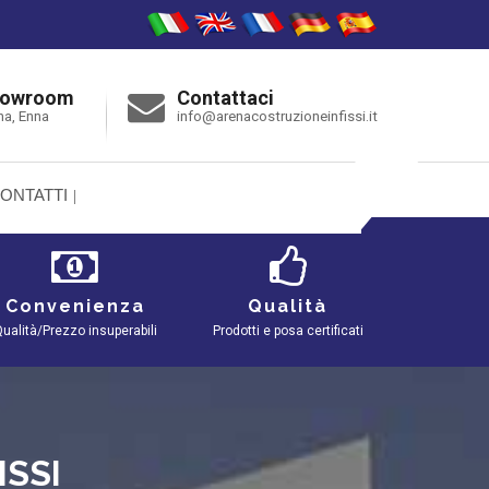
howroom
Contattaci
na, Enna
info@arenacostruzioneinfissi.it
ONTATTI
Convenienza
Qualità
ualità/Prezzo insuperabili
Prodotti e posa certificati
ISSI