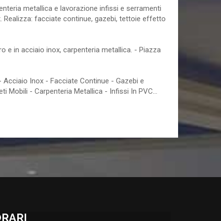
teria metallica e lavorazione infissi e serramenti
x. Realizza: facciate continue, gazebi, tettoie effetto
rro e in acciaio inox, carpenteria metallica. - Piazza
o - Acciaio Inox - Facciate Continue - Gazebi e
ti Mobili - Carpenteria Metallica - Infissi In PVC...
RARI