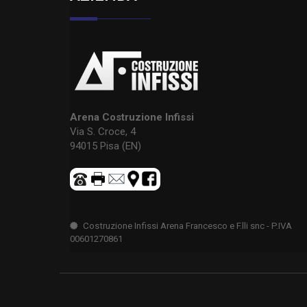
Arena Costruzione Infissi
Via S. Croce, 4
94015 Pisa (EN)
Costruzione Infissi Arena Francesco e F.lli snc - P.IVA
00601270861