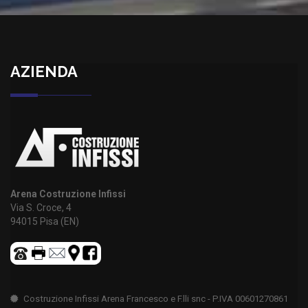
AZIENDA
Arena Costruzione Infissi
Via S. Croce, 4
94015 Pisa (EN)
Costruzione Infissi Arena Francesco e F.lli snc - P.IVA 00601270861