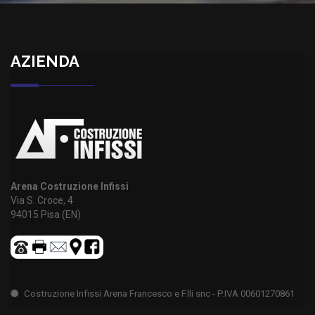
AZIENDA
Arena Costruzione Infissi
Via S. Croce, 4
94015 Pisa (EN)
Costruzione Infissi Arena Francesco e F.lli snc - P.IVA 00601270861